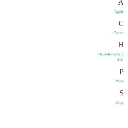
A
Apple
C
Canon
H
Hewlett-Packard
HTC
P
Palm
S
Sony