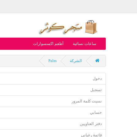
ساعات نسائية
أطقم اكسسوارات
الشركة
Palm
دخول
تسجيل
نسيت كلمة المرور
حسابي
دفتر العناويين
قائمة رغباتي